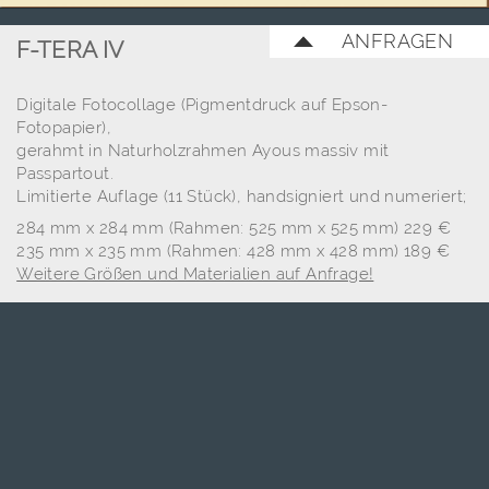
ANFRAGEN
F-TERA IV
Digitale Fotocollage (Pigmentdruck auf Epson-
Fotopapier),
gerahmt in Naturholzrahmen Ayous massiv mit
Passpartout.
Limitierte Auflage (11 Stück), handsigniert und numeriert;
284 mm x 284 mm (Rahmen: 525 mm x 525 mm) 229 €
235 mm x 235 mm (Rahmen: 428 mm x 428 mm) 189 €
Weitere Größen und Materialien auf Anfrage!