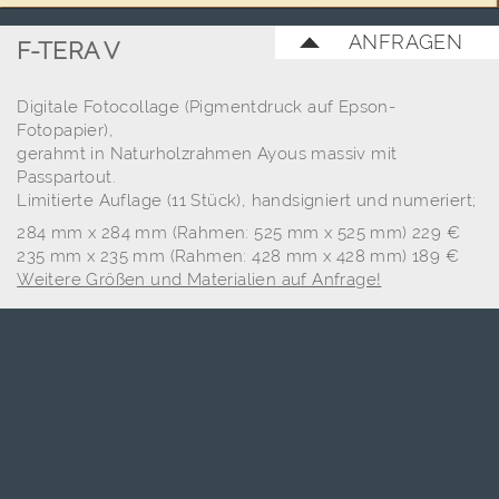
ANFRAGEN
F-TERA V
Digitale Fotocollage (Pigmentdruck auf Epson-
Fotopapier),
gerahmt in Naturholzrahmen Ayous massiv mit
Passpartout.
Limitierte Auflage (11 Stück), handsigniert und numeriert;
284 mm x 284 mm (Rahmen: 525 mm x 525 mm) 229 €
235 mm x 235 mm (Rahmen: 428 mm x 428 mm) 189 €
Weitere Größen und Materialien auf Anfrage!