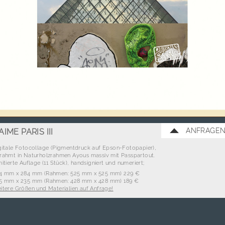
ANFRAGE
´AIME PARIS III
gitale Fotocollage (Pigmentdruck auf Epson-Fotopapier),
rahmt in Naturholzrahmen Ayous massiv mit Passpartout.
mitierte Auflage (11 Stück), handsigniert und numeriert;
4 mm x 284 mm (Rahmen: 525 mm x 525 mm) 229 €
5 mm x 235 mm (Rahmen: 428 mm x 428 mm) 189 €
itere Größen und Materialien auf Anfrage!