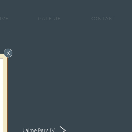
IVE
GALERIE
KONTAKT
X
J´aime Paris IV