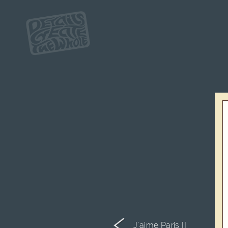
J´aime Paris II