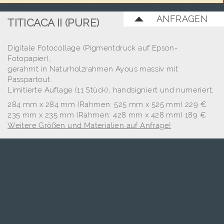
ANFRAGEN
TITICACA II (PURE)
Digitale Fotocollage (Pigmentdruck auf Epson-
Fotopapier),
gerahmt in Naturholzrahmen Ayous massiv mit
Passpartout.
Limitierte Auflage (11 Stück), handsigniert und numeriert;
284 mm x 284 mm (Rahmen: 525 mm x 525 mm) 229 €
235 mm x 235 mm (Rahmen: 428 mm x 428 mm) 189 €
Weitere Größen und Materialien auf Anfrage!