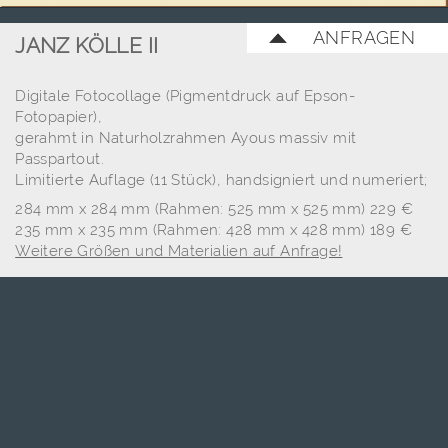
ANFRAGEN
JANZ KÖLLE II
Digitale Fotocollage (Pigmentdruck auf Epson-
Fotopapier),
gerahmt in Naturholzrahmen Ayous massiv mit
Passpartout.
Limitierte Auflage (11 Stück), handsigniert und numeriert;
284 mm x 284 mm (Rahmen: 525 mm x 525 mm) 229 €
235 mm x 235 mm (Rahmen: 428 mm x 428 mm) 189 €
Weitere Größen und Materialien auf Anfrage!