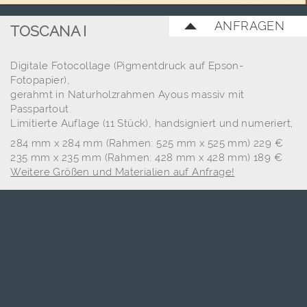
ANFRAGEN
TOSCANA I
Digitale Fotocollage (Pigmentdruck auf Epson-
Fotopapier),
gerahmt in Naturholzrahmen Ayous massiv mit
Passpartout.
Limitierte Auflage (11 Stück), handsigniert und numeriert;
284 mm x 284 mm (Rahmen: 525 mm x 525 mm) 229 €
235 mm x 235 mm (Rahmen: 428 mm x 428 mm) 189 €
Weitere Größen und Materialien auf Anfrage!