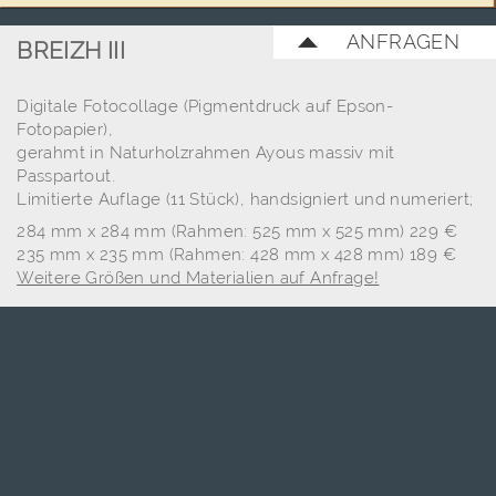
ANFRAGEN
BREIZH III
Digitale Fotocollage (Pigmentdruck auf Epson-
Fotopapier),
gerahmt in Naturholzrahmen Ayous massiv mit
Passpartout.
Limitierte Auflage (11 Stück), handsigniert und numeriert;
284 mm x 284 mm (Rahmen: 525 mm x 525 mm) 229 €
235 mm x 235 mm (Rahmen: 428 mm x 428 mm) 189 €
Weitere Größen und Materialien auf Anfrage!