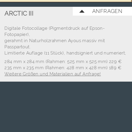
ANFRAGEN
ARCTIC III
Digitale Fotocollage (Pigmentdruck auf Epson-
Fotopapier),
gerahmt in Naturholzrahmen Ayous massiv mit
Passpartout.
Limitierte Auflage (11 Stück), handsigniert und numeriert;
284 mm x 284 mm (Rahmen: 525 mm x 525 mm) 229 €
235 mm x 235 mm (Rahmen: 428 mm x 428 mm) 189 €
Weitere Größen und Materialien auf Anfrage!